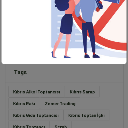
Zemer Trading
Raf Düzeni Neden Önemlidir?
Tags
Kıbrıs Alkol Toptancısı
Kıbrıs Şarap
Kıbrıs Rakı
Zemer Trading
Kıbrıs Gıda Toptancısı
Kıbrıs Toptan İçki
Kıbrıs Toptancı
Scrub