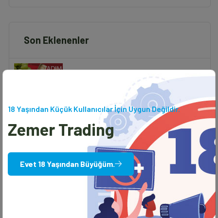
Son Eklenenler
18 Yaşından Küçük Kullanıcılar İçin Uygun Değildir.
Zemer Trading
Zemer Trading
TADIM ZAMANI!!
Evet 18 Yaşından Büyüğüm.
Zemer Trading
Hızlı Teslimat