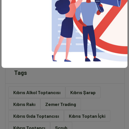
Zemer Trading
Raf Düzeni Neden Önemlidir?
Tags
Kıbrıs Alkol Toptancısı
Kıbrıs Şarap
Kıbrıs Rakı
Zemer Trading
Kıbrıs Gıda Toptancısı
Kıbrıs Toptan İçki
Kıbrıs Toptancı
Scrub