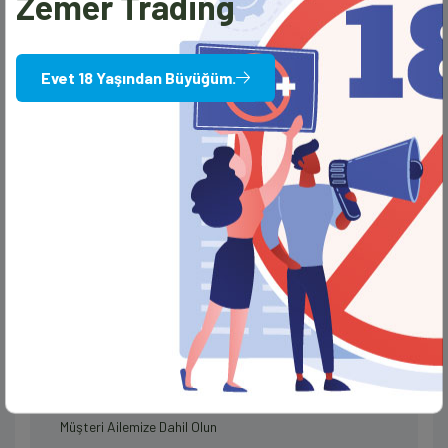
Zemer Trading
Evet 18 Yaşından Büyüğüm.
Ürün Detayları
Ürün Etiketleri
PATATES BAHARATI
Zemer Trading
Müşteri Ailemize Dahil Olun