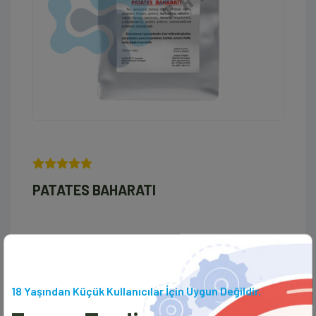
PATATES BAHARATI
PATATES BAHARATI
18 Yaşından Küçük Kullanıcılar İçin Uygun Değildir.
Detaylı Bilgi Al